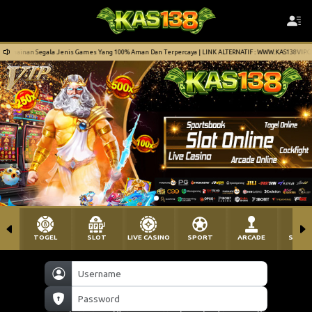
mainan Segala Jenis Games Yang 100% Aman Dan Terpercaya | LINK ALTERNATIF : WWW.KAS138VIP.COM
TOGEL
SLOT
LIVE CASINO
SPORT
ARCADE
SABU