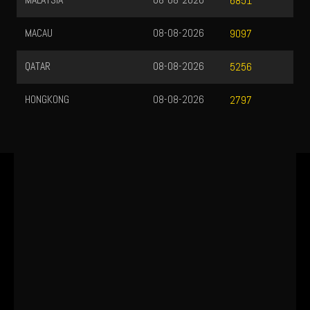
MALAYSIA
08-08-2026
6851
MACAU
08-08-2026
9097
QATAR
08-08-2026
5256
HONGKONG
08-08-2026
2797