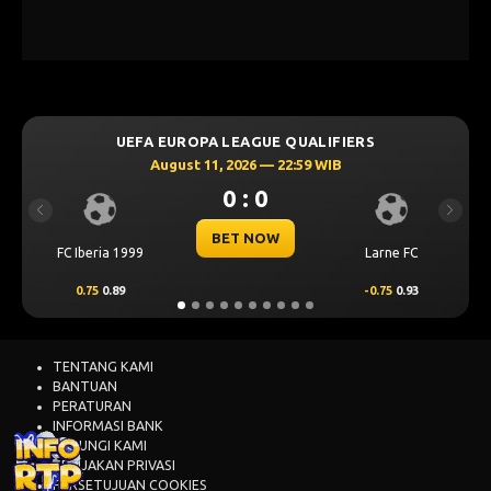
UEFA EUROPA LEAGUE QUALIFIERS
August 11, 2026 — 22:59 WIB
0 : 0
Previous
Next
BET NOW
FC Iberia 1999
Larne FC
0.75
0.89
-0.75
0.93
TENTANG KAMI
BANTUAN
PERATURAN
INFORMASI BANK
HUBUNGI KAMI
KEBIJAKAN PRIVASI
PERSETUJUAN COOKIES