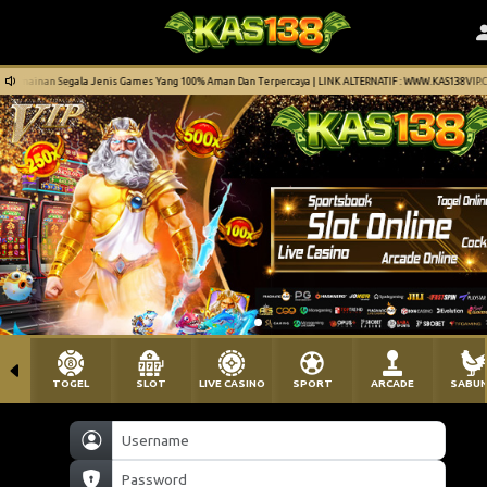
mainan Segala Jenis Games Yang 100% Aman Dan Terpercaya | LINK ALTERNATIF : WWW.KAS138VIP.COM
TOGEL
SLOT
LIVE CASINO
SPORT
ARCADE
SABU