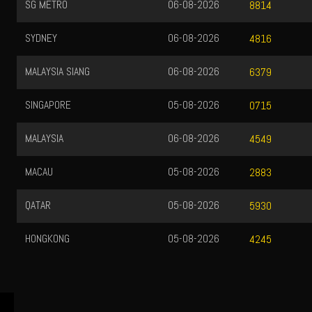
SG METRO
06-08-2026
8814
SYDNEY
06-08-2026
4816
MALAYSIA SIANG
06-08-2026
6379
SINGAPORE
05-08-2026
0715
MALAYSIA
06-08-2026
4549
MACAU
05-08-2026
2883
QATAR
05-08-2026
5930
HONGKONG
05-08-2026
4245